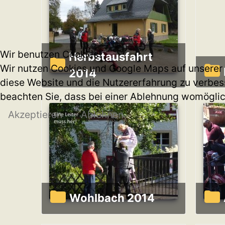
Wir benutzen Cookies
Herbstausfahrt
Wir nutzen Cookies und Google Maps auf unserer W
2014
diese Website und die Nutzererfahrung zu verbess
beachten Sie, dass bei einer Ablehnung womöglich
Akzeptieren
Ablehnen
Wohlbach 2014