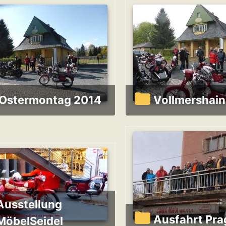
Ostermontag 2014
Vollmershai
ellung
Ausfahrt Pra
MöbelSeidel