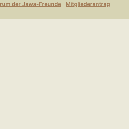
rum der Jawa-Freunde
Mitgliederantrag