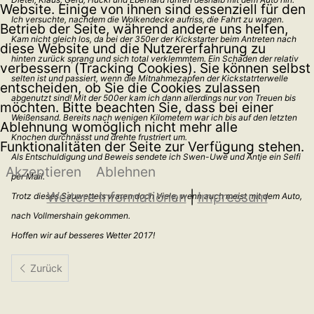
Website. Einige von ihnen sind essenziell für den
Ich versuchte, nachdem die Wolkendecke aufriss, die Fahrt zu wagen.
Betrieb der Seite, während andere uns helfen,
Kam nicht gleich los, da bei der 350er der Kickstarter beim Antreten nach
diese Website und die Nutzererfahrung zu
hinten zurück sprang und sich total verklemmtem. Ein Schaden der relativ
verbessern (Tracking Cookies). Sie können selbst
selten ist und passiert, wenn die Mitnahmezapfen der Kickstatrterwelle
entscheiden, ob Sie die Cookies zulassen
abgenutzt sind! Mit der 500er kam ich dann allerdings nur von Treuen bis
möchten. Bitte beachten Sie, dass bei einer
Weißensand. Bereits nach wenigen Kilometern war ich bis auf den letzten
Ablehnung womöglich nicht mehr alle
Knochen durchnässt und drehte frustriert um.
Funktionalitäten der Seite zur Verfügung stehen.
Als Entschuldigung und Beweis sendete ich Swen-Uwe und Antje ein Selfi
Akzeptieren
Ablehnen
per Mail.
Weitere Informationen
|
Impressum
Trotz dieses Sauwetters waren doch Viele, wenn auch meist mit dem Auto,
nach Vollmershain gekommen.
Hoffen wir auf besseres Wetter 2017!
Vorheriger Beitrag: 14. JAWA Treffen der Jawafreunde Magdeb
Zurück